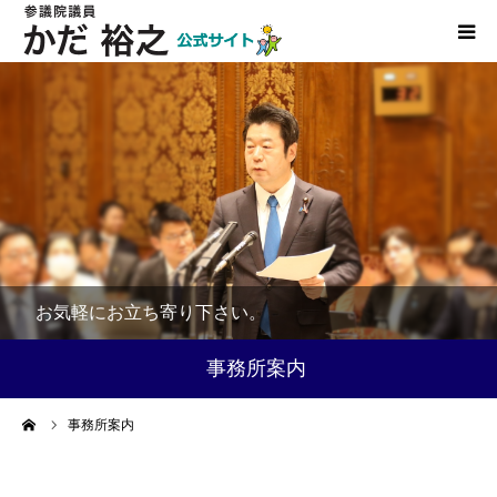
HOME
プロフィール
ご入党のお願い
個人献金申込み
お気軽にお立ち寄り下さい。
リンク
事務所案内
事務所案内
ーム
事務所案内